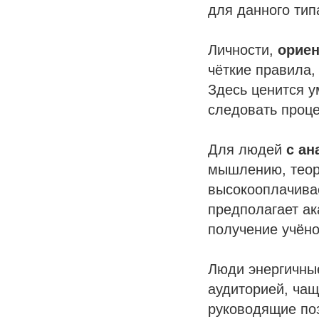
для данного тип
Личности,
орие
чёткие правила,
Здесь ценится у
следовать проце
Для людей
с ан
мышлению, теор
высокооплачивае
предполагает ак
получение учёно
Люди энергичны
аудиторией, чащ
руководящие поз