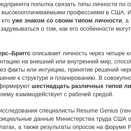
едпринята попытка связать типы личности по 
и высокооплачиваемыми профессиями в США. 
 кто
уже знаком со своим типом личности
, а
 задумываться о том, как его особенности могут
ерс–Бриггс
описывает личность через четыре 
нтацию на внешний или внутренний мир, спосо
з факты или интуицию, принятие решений чере
шение к структуре и планированию. В совокупно
 формируют
шестнадцать различных типов л
воему взаимодействует с рабочей средой.
исследования специалисты Resume Genius (ген
фициальные данные Министерства труда США о 
атах, а также результаты опросов на форуме Pe