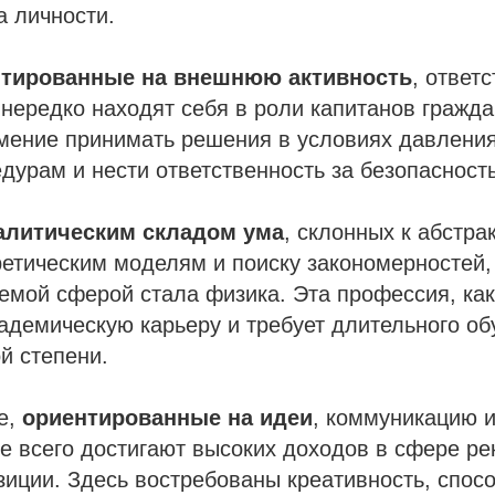
а личности.
нтированные на внешнюю активность
, ответ
 нередко находят себя в роли капитанов гражда
мение принимать решения в условиях давления
дурам и нести ответственность за безопасност
алитическим складом ума
, склонных к абстра
етическим моделям и поиску закономерностей,
мой сферой стала физика. Эта профессия, как
адемическую карьеру и требует длительного об
й степени.
е,
ориентированные на идеи
, коммуникацию и
е всего достигают высоких доходов в сфере р
иции. Здесь востребованы креативность, спос