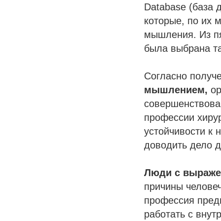
Database (база 
которые, по их
мышления. Из п
была выбрана та
Согласно получ
мышлением,
ор
совершенствова
профессии хирур
устойчивости к 
доводить дело д
Люди с выраже
причины человеч
профессия предп
работать с внут