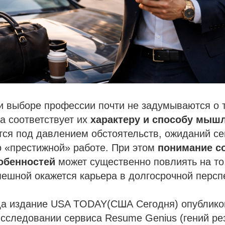
 выборе профессии почти не задумываются о т
а соответствует их
характеру и способу мыш
тся под давлением обстоятельств, ожиданий с
о «престижной» работе. При этом
понимание с
обенностей
может существенно повлиять на то
пешной окажется карьера в долгосрочной персп
ода издание USA TODAY(США Сегодня) опублико
сследовании сервиса Resume Genius (гений ре