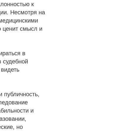
клонностью к
ии. Несмотря на
 медицинскими
о ценит смысл и
ираться в
в судебной
 видеть
и публичность,
следование
абильности и
азовании,
ские, но