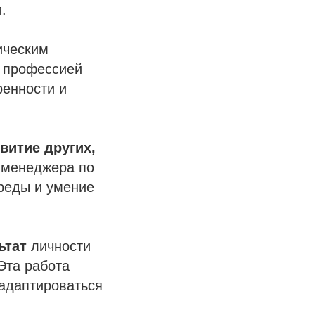
.
гическим
 профессией
ренности и
витие других,
 менеджера по
среды и умение
ьтат
личности
Эта работа
 адаптироваться