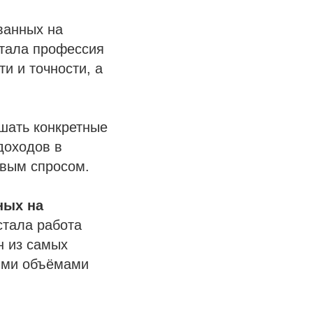
ванных на
стала профессия
и и точности, а
шать конкретные
доходов в
ивым спросом.
ных на
тала работа
н из самых
шими объёмами