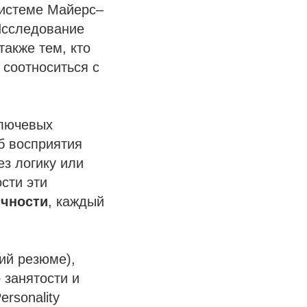
системе Майерс–
Исследование
 также тем, кто
 соотноситься с
ключевых
б восприятия
з логику или
сти эти
ичности
, каждый
ий резюме),
занятости и
rsonality