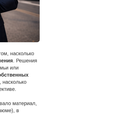
ом, насколько
ления
. Решения
емьи или
обственных
, насколько
ективе.
вало материал,
зюме), в