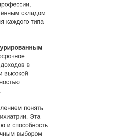
 профессии,
елённым складом
я каждого типа
турированным
осрочное
 доходов в
 и высокой
нностью
.
млением понять
ихиатрии. Эта
ю и способность
гичным выбором