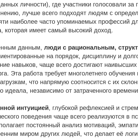
данных личности), где участники голосовали за
 мнению, лучше всего подходят людям с опред
яти наиболее часто упоминаемых профессий дл
, которая имеет самый высокий доход.
енным данным,
люди с рациональным, струк
иентированные на порядок, дисциплину и долг
ние навыков, чаще всего достигают наивысших
га. Эта работа требует многолетнего обучения
нагрузкам, что напрямую соотносится с их скло
о идеала, независимо от затраченного времени
нной интуицией
, глубокой рефлексией и стре
еского поведения чаще всего реализуются в пс
олагает постоянный анализ мотиваций, эмпати
ренним миром других людей, что делает её ло