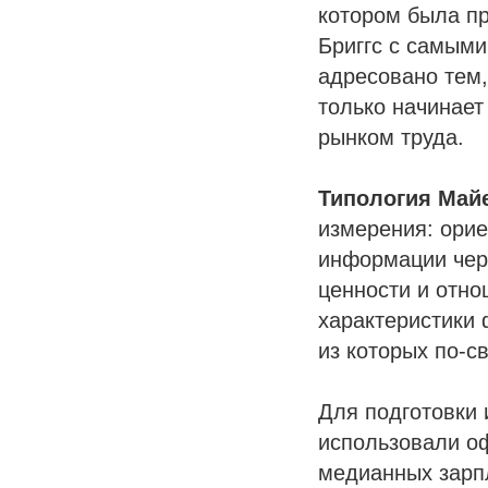
котором была пр
Бриггс с самым
адресовано тем,
только начинает
рынком труда.
Типология Май
измерения: орие
информации чере
ценности и отно
характеристики
из которых по-с
Для подготовки 
использовали о
медианных зарпл