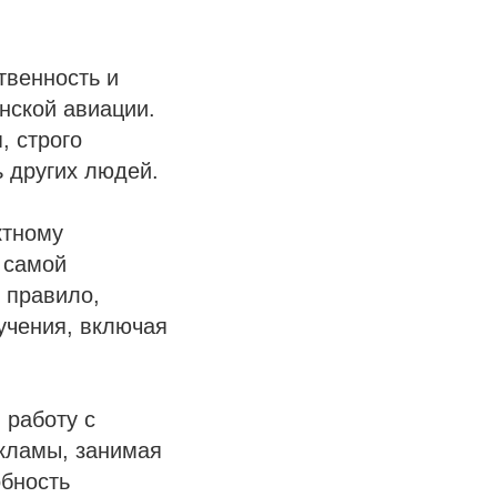
ственность и
нской авиации.
, строго
ь других людей.
ктному
 самой
 правило,
учения, включая
 работу с
екламы, занимая
обность