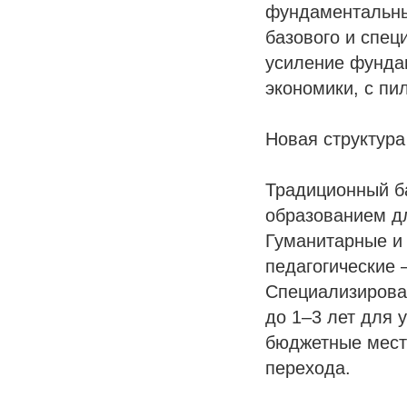
фундаментальны
базового и спец
усиление фундам
экономики, с пи
Новая структура
Традиционный б
образованием дл
Гуманитарные и 
педагогические 
Специализирован
до 1–3 лет для 
бюджетные места
перехода.​