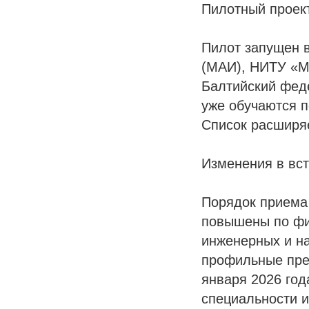
Пилотный проект
Пилот запущен в
(МАИ), НИТУ «М
Балтийский феде
уже обучаются 
Список расширяе
Изменения в вс
Порядок приема
повышены по фи
инженерных и на
профильные пред
января 2026 го
специальности и