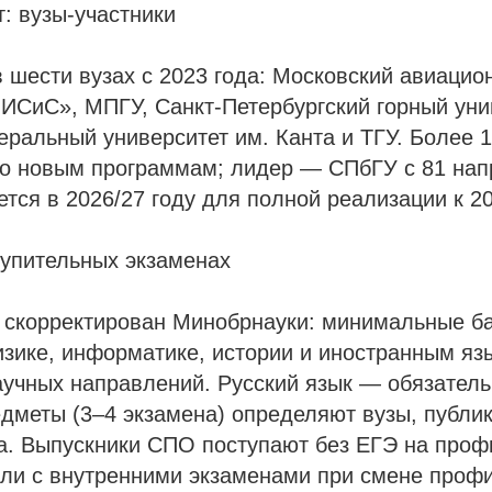
: вузы-участники
 шести вузах с 2023 года: Московский авиацио
ИСиС», МПГУ, Санкт-Петербургский горный уни
ральный университет им. Канта и ТГУ. Более 1
по новым программам; лидер — СПбГУ с 81 на
тся в 2026/27 году для полной реализации к 202
тупительных экзаменах
 скорректирован Минобрнауки: минимальные б
зике, информатике, истории и иностранным яз
учных направлений. Русский язык — обязатель
меты (3–4 экзамена) определяют вузы, публик
да. Выпускники СПО поступают без ЕГЭ на про
ли с внутренними экзаменами при смене профи