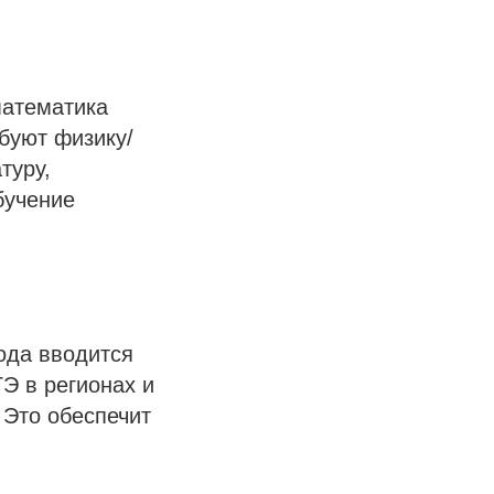
математика
ебуют физику/
туру,
бучение
ода вводится
Э в регионах и
 Это обеспечит