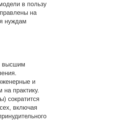
модели в пользу
аправлены на
ия нуждам
м высшим
ления.
инженерные и
 на практику.
ы) сократится
всех, включая
принудительного