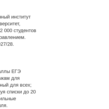
нный институт
верситет,
2 000 студентов
правлением.
7/28.​
аллы ЕГЭ
ыкам для
ный для всех;
уя списки до 20
фильные
ля.​