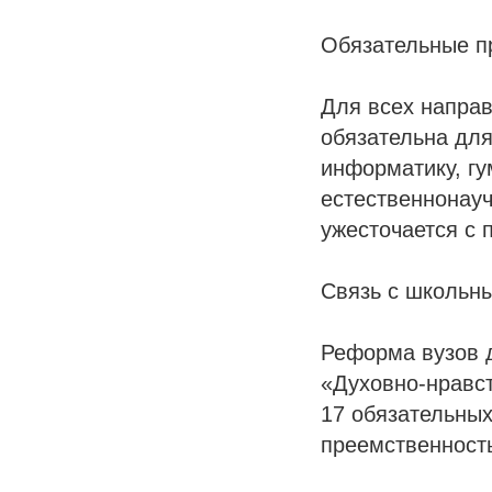
Обязательные п
Для всех направ
обязательна для
информатику, г
естественнонау
ужесточается с п
Связь с школьн
Реформа вузов 
«Духовно-нравст
17 обязательных
преемственность